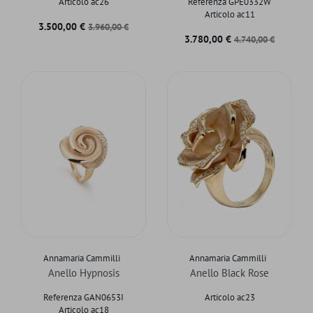
Articolo ac26
Referenza GPE0332W
Articolo ac11
Prezzo
Prezzo base
3.500,00 €
3.960,00 €
Prezzo
Prezzo base
3.780,00 €
4.740,00 €
Annamaria Cammilli
Annamaria Cammilli
Anello Hypnosis
Anello Black Rose
Referenza GAN0653I
Articolo ac23
Articolo ac18