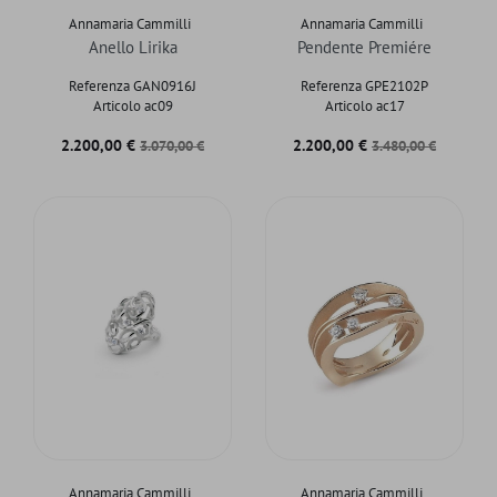
Annamaria Cammilli
Annamaria Cammilli
Anello Lirika
Pendente Premiére
Referenza GAN0916J
Referenza GPE2102P
Articolo ac09
Articolo ac17
Prezzo
Prezzo base
Prezzo
Prezzo base
2.200,00 €
2.200,00 €
3.070,00 €
3.480,00 €
Annamaria Cammilli
Annamaria Cammilli