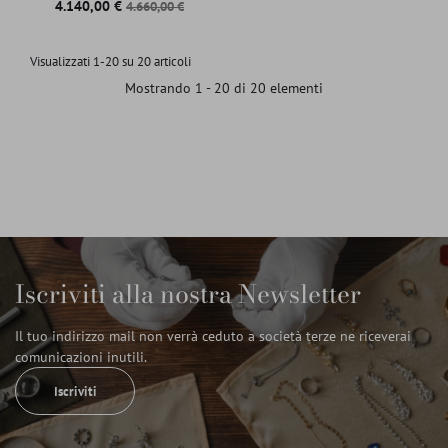
Prezzo
Prezzo base
4.140,00 €
4.660,00 €
Visualizzati 1-20 su 20 articoli
Mostrando 1 - 20 di 20 elementi
Iscriviti alla nostra Newsletter
Il tuo indirizzo mail non verrà ceduto a società terze ne riceverai
comunicazioni inutili.
Iscriviti