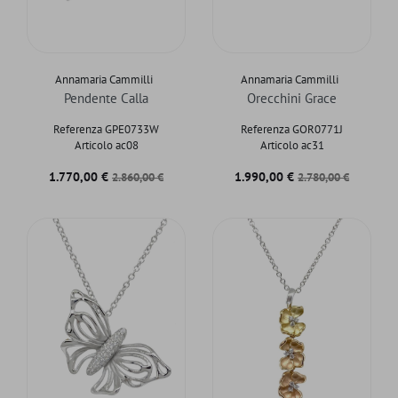
Annamaria Cammilli
Annamaria Cammilli
Pendente Calla
Orecchini Grace
Referenza GPE0733W
Referenza GOR0771J
Articolo ac08
Articolo ac31
Prezzo
Prezzo base
Prezzo
Prezzo base
1.770,00 €
1.990,00 €
2.860,00 €
2.780,00 €