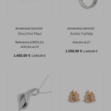
Annamaria Cammilli
Annamaria Cammilli
Orecchini Maui
Anello Farfalla
Referenza GOR0121J
Articolo ac27
Articolo ac24
Prezzo
Prezzo base
1.500,00 €
1.660,00 €
Prezzo
Prezzo base
1.400,00 €
1.550,00 €