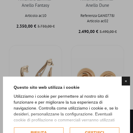
Anello Fantasy
Anello Dune
Articolo ac10
Referenza GAN0778J
Articolo ac02
Prezzo
Prezzo base
2.350,00 €
3.730,00 €
Prezzo
Prezzo base
2.490,00 €
3.490,00 €
×
Questo sito web utilizza i cookie
Utilizziamo i cookie per permettere al nostro sito di
funzionare e per migliorare la tua esperienza di
navigazione. Controlla come utilizziamo i cookie e, se lo
desideri, personalizzane la configurazione. Eventuali
FILTRO
cookie di profilazione o commerciali verranno utilizzati
Annamaria Cammilli
Annamaria Cammilli
esclusivamente previa acquisizione del consenso
Orecchini Dune
Orecchini Hypnosis
dell'utente e, se consentito, potrebbero essere utilizzati
RIFIUTA
GESTISCI