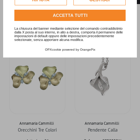
per personalizzare gli annunci pubblicitari. Per ulteriori
Referenza GOR1239J
Referenza GOR0574I
informazioni su come Google utilizza i dati raccolti,
Articolo ac06
Articolo ac20
ACCETTA TUTTI
consulta la
politica sulla privacy di Google
.
Prezzo
Prezzo base
Prezzo
Prezzo base
2.900,00 €
2.920,00 €
4.320,00 €
4.170,00 €
Consulta l'informativa cookie completa.
La chiusura del banner mediante selezione del comando contraddistinto
dalla X posta al suo interno, in alto a destra, comporta il permanere delle
impostazioni di default oppure delle impostazioni precedentemente
selezionate, senza apportare alcuna modifica.
OPXcookie
powered by
OrangePix
Annamaria Cammilli
Annamaria Cammilli
Orecchini Tre Colori
Pendente Calla