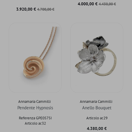
Prezzo
Prezzo base
4.000,00 €
4.430,00 €
Prezzo
Prezzo base
3.920,00 €
4.700,00 €
Annamaria Cammilli
Annamaria Cammilli
Pendente Hypnosis
Anello Bouquet
Referenza GPE0575I
Articolo ac29
Articolo ac32
Prezzo
4.380,00 €