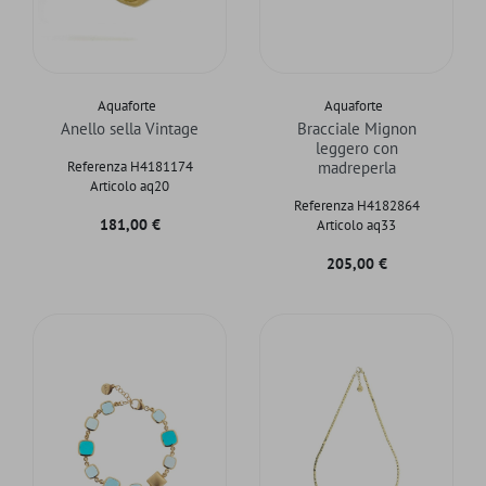
Aquaforte
Aquaforte
Anello sella Vintage
Bracciale Mignon
leggero con
Referenza H4181174
madreperla
Articolo aq20
Referenza H4182864
Prezzo
181,00 €
Articolo aq33
Prezzo
205,00 €