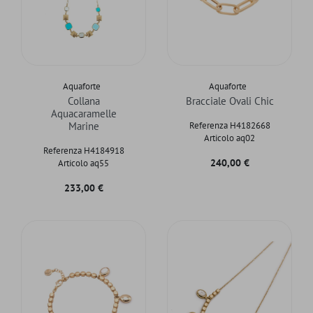
Aquaforte
Aquaforte
Collana
Bracciale Ovali Chic
Aquacaramelle
Marine
Referenza H4182668
Articolo aq02
Referenza H4184918
Prezzo
240,00 €
Articolo aq55
Prezzo
233,00 €