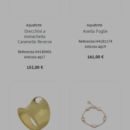
Aquaforte
Aquaforte
Orecchini a
Anello Foglie
monachella
Caramelle Reverse
Referenza H4181174
Articolo aq19
Referenza H4180401
Prezzo
161,00 €
Articolo aq17
Prezzo
152,00 €