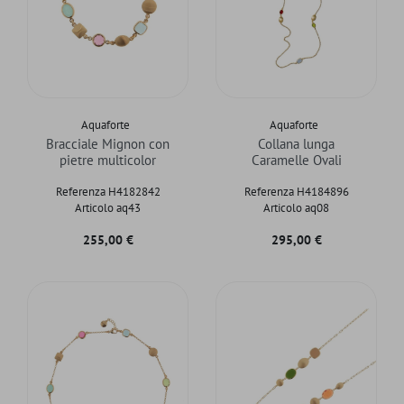
Aquaforte
Aquaforte
Bracciale Mignon con
Collana lunga
pietre multicolor
Caramelle Ovali
Referenza H4182842
Referenza H4184896
Articolo aq43
Articolo aq08
Prezzo
Prezzo
255,00 €
295,00 €