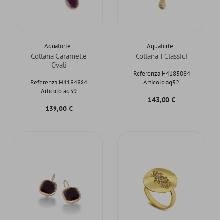
Aquaforte
Aquaforte
Collana Caramelle
Collana I Classici
Ovali
Referenza H4185084
Referenza H4184884
Articolo aq52
Articolo aq39
Prezzo
143,00 €
Prezzo
139,00 €