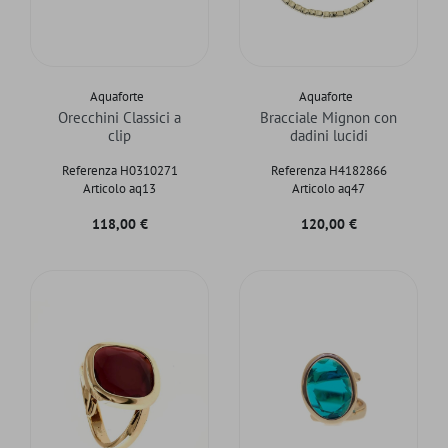
Aquaforte
Aquaforte
Orecchini Classici a
Bracciale Mignon con
clip
dadini lucidi
Referenza H0310271
Referenza H4182866
Articolo aq13
Articolo aq47
Prezzo
Prezzo
118,00 €
120,00 €