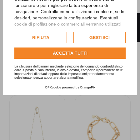
funzionare e per migliorare la tua esperienza di
navigazione. Controlla come utilizziamo i cookie e, se lo
desideri, personalizzane la configurazione. Eventuali
FILTRO
cookie di profilazione o commerciali verranno utilizzati
esclusivamente previa acquisizione del consenso
Aquaforte
Aquaforte
dell'utente e, se consentito, potrebbero essere utilizzati
RIFIUTA
GESTISCI
Bracciale Le Chicche
Bracciale Mignon con
per personalizzare gli annunci pubblicitari. Per ulteriori
con saponette e
charms quadrati neri
informazioni su come Google utilizza i dati raccolti,
paste vitree rosa
ACCETTA TUTTI
consulta la
politica sulla privacy di Google
.
Referenza H4182854
Referenza H4182689
Articolo aq32
Consulta l'informativa cookie completa.
La chiusura del banner mediante selezione del comando contraddistinto
Articolo aq45
dalla X posta al suo interno, in alto a destra, comporta il permanere delle
Prezzo
impostazioni di default oppure delle impostazioni precedentemente
229,00 €
selezionate, senza apportare alcuna modifica.
Prezzo
227,00 €
OPXcookie
powered by
OrangePix