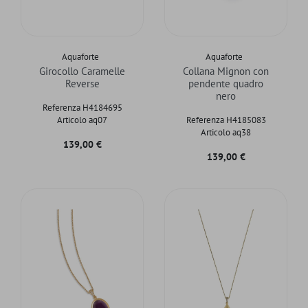
Aquaforte
Aquaforte
Girocollo Caramelle
Collana Mignon con
Reverse
pendente quadro
nero
Referenza H4184695
Articolo aq07
Referenza H4185083
Articolo aq38
Prezzo
139,00 €
Prezzo
139,00 €