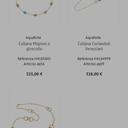
Aquaforte
Aquaforte
Collana Mignon a
Collana Coriandoli
girocollo
Veneziani
Referenza H4185041
Referenza H4184999
Articolo aq56
Articolo aq09
Prezzo
Prezzo
325,00 €
328,00 €