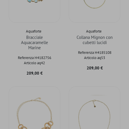
Aquaforte
Aquaforte
Bracciale
Collana Mignon con
Aquacaramelle
cubetti lucidi
Marine
Referenza H4185108
Referenza H4182756
Articolo aq53
Articolo aq42
Prezzo
209,00 €
Prezzo
209,00 €