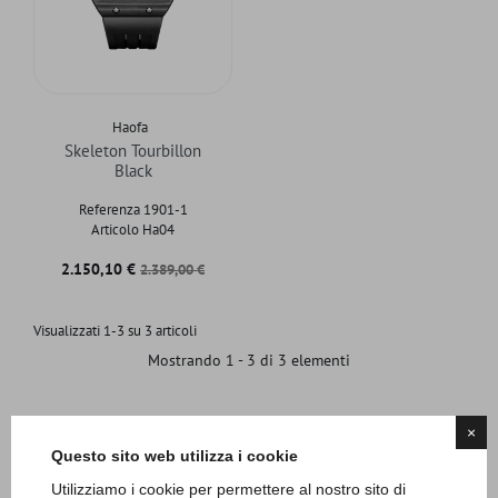
Haofa
Skeleton Tourbillon
Black
Referenza 1901-1
Articolo Ha04
Prezzo
Prezzo base
2.150,10 €
2.389,00 €
Visualizzati 1-3 su 3 articoli
Mostrando 1 - 3 di 3 elementi
×
Questo sito web utilizza i cookie
Utilizziamo i cookie per permettere al nostro sito di