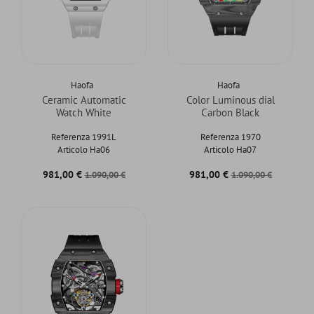
Haofa
Haofa
Ceramic Automatic
Color Luminous dial
Watch White
Carbon Black
Referenza 1991L
Referenza 1970
Articolo Ha06
Articolo Ha07
Prezzo
Prezzo base
Prezzo
Prezzo base
981,00 €
981,00 €
1.090,00 €
1.090,00 €