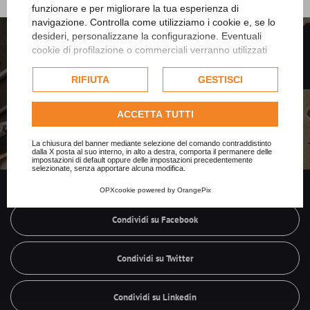
funzionare e per migliorare la tua esperienza di
navigazione. Controlla come utilizziamo i cookie e, se lo
desideri, personalizzane la configurazione. Eventuali
FILTRO
Iscriviti alla nostra Newsletter
cookie di profilazione o commerciali verranno utilizzati
esclusivamente previa acquisizione del consenso
dell'utente e, se consentito, potrebbero essere utilizzati
RIFIUTA
GESTISCI
Il tuo indirizzo mail non verrà ceduto a società terze ne riceverai
per personalizzare gli annunci pubblicitari. Per ulteriori
comunicazioni inutili.
informazioni su come Google utilizza i dati raccolti,
ACCETTA TUTTI
consulta la
politica sulla privacy di Google
.
Iscriviti
Consulta l'informativa cookie completa.
La chiusura del banner mediante selezione del comando contraddistinto
dalla X posta al suo interno, in alto a destra, comporta il permanere delle
impostazioni di default oppure delle impostazioni precedentemente
selezionate, senza apportare alcuna modifica.
OPXcookie
powered by
OrangePix
Condividi su Facebook
Condividi su Twitter
Condividi su Linkedin